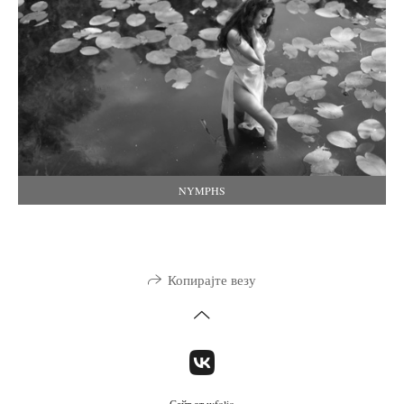
NYMPHS
Копирајте везу
Сайт от
wfolio