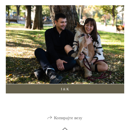
I & K
Копирајте везу