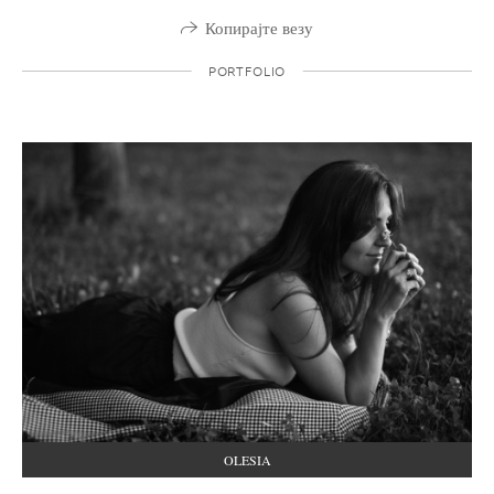
Копирајте везу
PORTFOLIO
OLESIA