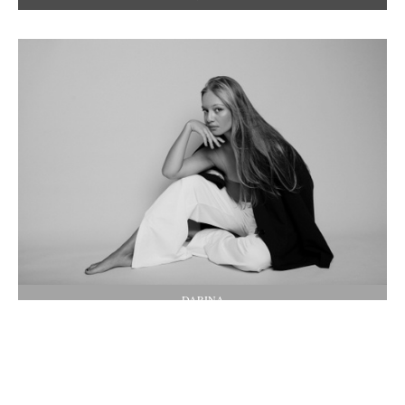
DARINA
Копирајте везу